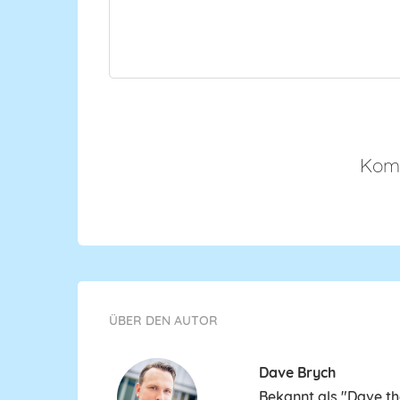
Komm
ÜBER DEN AUTOR
Dave Brych
Bekannt als "Dave th