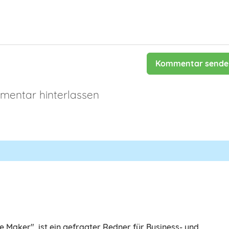
Kommentar sende
entar hinterlassen
e Maker", ist ein gefragter Redner für Business- und